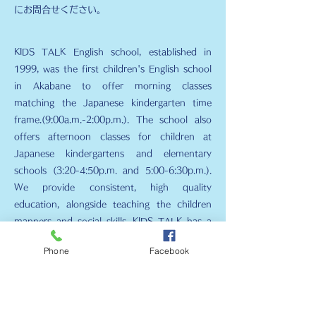
にお問合せください。
KIDS TALK English school, established in
1999, was the first children's English school
in Akabane to offer morning classes
matching the Japanese kindergarten time
frame.(9:00a.m.-2:00p.m.). The school also
offers afternoon classes for children at
Japanese kindergartens and elementary
schools (3:20-4:50p.m. and 5:00-6:30p.m.).
We provide consistent, high quality
education, alongside teaching the children
manners and social skills. KIDS TALK has a
no-Japanese speaking rule, which ensures
Phone
Facebook
immersion in an English environment at all
times. The children are encouraged to use
their language skills naturally. The maximum
number of eight per class allows us to further