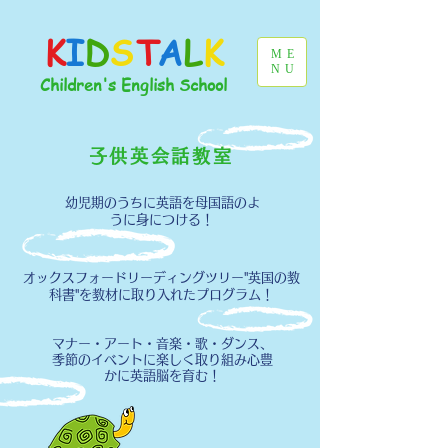
K
I
D
S
T
A
L
K
ME
NU
Children's English School
子供英会話教室
​幼児期のうちに英語を母国語のよ
うに身につける！
​オックスフォードリーディングツリー​"英国の教
科書"を教材に取り入れたプログラム！
​マナー・アート・音楽・歌・ダンス、
季節のイベントに楽しく取り組み心豊
かに英語脳を育む！