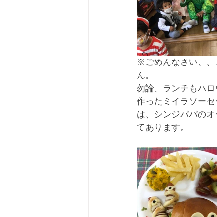
※ごめんなさい、、
ん。
勿論、ランチもハロ
作ったミイラソーセ
は、シンジパパのオ
てあります。