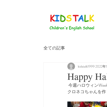
K
I
D
S
T
A
L
K
Children's English School
全ての記事
kidstalk1999
2022年
Happy Ha
 今週ハロウィンWeek！！先ずは、朝のクラスのお友達から、、、フワフワカワイイお腹の
クロネコちゃんを作