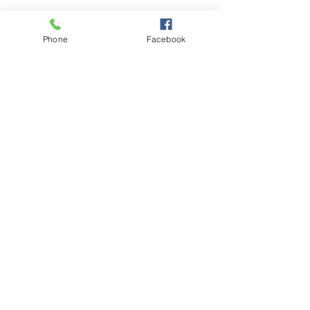
Phone
Facebook
コメント
梅雨明け❓
紫陽花
コメントを追加…