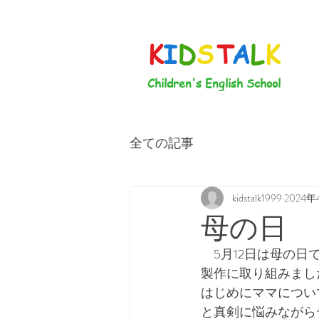
K
I
D
S
T
A
L
K
Children's English School
全ての記事
kidstalk1999
2024年
母の日
　5月12日は母の
製作に取り組みまし
はじめにママについ
と真剣に悩みながら