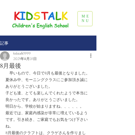
K
I
D
S
T
A
L
K
ME
NU
Children's English School
記事
kidstalk1999
2021年8月31日
8月最後
　早いもので、今日で8月も最後となりました。
夏休み中、モーニングクラスにご参加頂き誠に
ありがとうございました。
子ども達、とても楽しんでくれたようで本当に
良かったです。ありがとうございました。
明日から、学校が始まりますね、、、、、。
最近では、家庭内感染が非常に増えているよう
です。引き続き、ご家庭でもお気をつけ下さい
ね。
8月最後のクラフトは、クラゲさんを作りまし