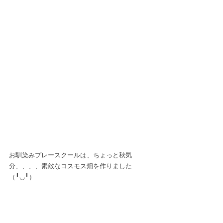
お馴染みプレースクールは、ちょっと秋気
分、、、、素敵なコスモス畑を作りました
（╹◡╹）