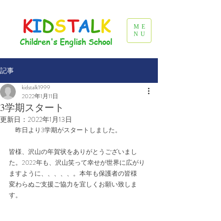
K
I
D
S
T
A
L
K
ME
NU
Children's English School
記事
kidstalk1999
2022年1月11日
3学期スタート
更新日：
2022年1月13日
　昨日より3学期がスタートしました。
皆様、沢山の年賀状をありがとうございまし
た。2022年も、沢山笑って幸せが世界に広がり
ますように、、、、、。本年も保護者の皆様　
変わらぬご支援ご協力を宜しくお願い致しま
す。