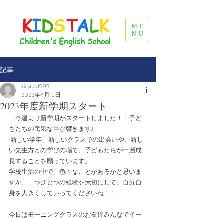
K
I
D
S
T
A
L
K
ME
NU
Children's English School
記事
kidstalk1999
2023年4月13日
2023年度新学期スタート
　今週より新学期がスタートしました！！子ど
もたちの元気な声が響きます♪
 新しい学年、新しいクラスでの出会いや、新し
い先生方との学びの場で、子どもたちが一層成
長することを願っています。
学校生活の中で、色々なことがあるかと思いま
すが、一つひとつの経験を大切にして、自分自
身を大きくしていってくださいね！！
今日はモーニングクラスのお友達みんなでイー