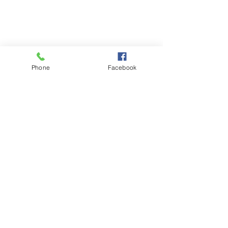
Phone
Facebook
コメント
梅雨明け❓
紫陽花