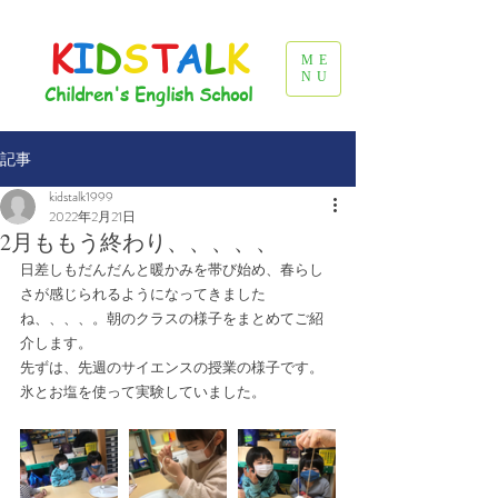
K
I
D
S
T
A
L
K
ME
NU
Children's English School
記事
kidstalk1999
2022年2月21日
2月ももう終わり、、、、、
日差しもだんだんと暖かみを帯び始め、春らし
さが感じられるようになってきました
ね、、、、。朝のクラスの様子をまとめてご紹
介します。
先ずは、先週のサイエンスの授業の様子です。
氷とお塩を使って実験していました。