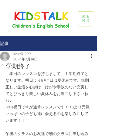
K
I
D
S
T
A
L
K
ME
NU
Children's English School
記事
kidstalk1999
2024年7月18日
１学期終了
　本日のレッスンを持ちまして、１学期終了と
なります。明日より8月11日は夏休みです。規則
正しい生活を心掛け，けがや事故のない充実し
てとびっきり楽しい夏休みをお過ごし下さいね
♪♪♪
8/12(祝日ですが通常レッスンです！！)より元気
いっぱいの子ども達に会えるのを楽しみにして
います！！
午後のクラスのお友達で朝のクラスに申し込み