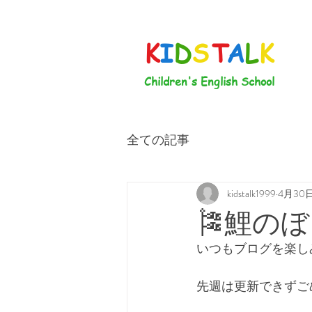
K
I
D
S
T
A
L
K
Children's English School
全ての記事
kidstalk1999
4月30
🎏鯉のぼ
いつもブログを楽し
先週は更新できずご