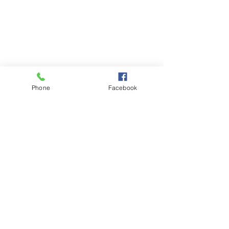
Phone
Facebook
コメント
梅雨明け❓
紫陽花
コメントを追加…