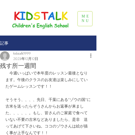
K
I
D
S
T
A
L
K
ME
NU
Children's English School
記事
kidstalk1999
2023年12月12日
残す所一週間
　今週いっぱいで本年度のレッスン最後となり
ます。午後のクラスのお友達は楽しみにしてい
たゲームレッスンです！！
そうそう、、、、先日、千葉にある“ゾウの国”に
古米を送ったらぞうさんからお返事が来まし
た、、、、、。もし、皆さんのご家庭で食べて
いない不要の古米などありましたら、是非　送
ってあげて下さいね。ココのゾウさんは絵が描
く事が上手なんです！！