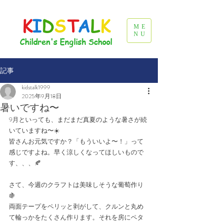
K
I
D
S
T
A
L
K
ME
NU
Children's English School
記事
kidstalk1999
2025年9月18日
暑いですね〜
9月といっても、まだまだ真夏のような暑さが続
いていますね〜☀️
皆さんお元気ですか？「もういいよ〜！」って
感じですよね。早く涼しくなってほしいもので
す、、、🍂
さて、今週のクラフトは美味しそうな葡萄作り
🍇
両面テープをペリッと剥がして、クルンと丸め
て輪っかをたくさん作ります。それを房にペタ