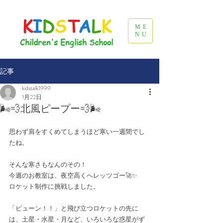
K
I
D
S
T
A
L
K
ME
NU
Children's English School
記事
kidstalk1999
1月22日
🌬️💨北風ピープー💨🌬️
思わず肩をすくめてしまうほど寒い一週間でし
たね。
そんな寒さもなんのその！
今週のお教室は、夜空高くへレッツゴー🚀✨
ロケット制作に挑戦しました。
「ビューン！！」と飛び立つロケットの先に
は、土星・水星・月など、いろいろな惑星がず