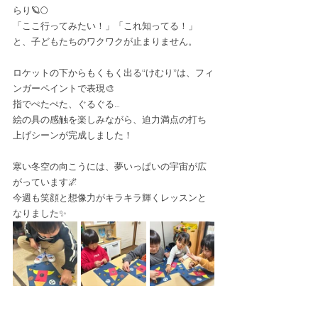
らり🪐🌕
「ここ行ってみたい！」「これ知ってる！」
と、子どもたちのワクワクが止まりません。
ロケットの下からもくもく出る“けむり”は、フィ
ンガーペイントで表現🎨
指でぺたぺた、ぐるぐる…
絵の具の感触を楽しみながら、迫力満点の打ち
上げシーンが完成しました！
寒い冬空の向こうには、夢いっぱいの宇宙が広
がっています🌌
今週も笑顔と想像力がキラキラ輝くレッスンと
なりました✨