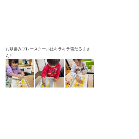
お馴染みプレースクールはキラキラ雪だるまさ
ん‼️