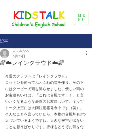
K
I
D
S
T
A
L
K
ME
NU
Children's English School
記事
kidstalk1999
6月25日
🌈☁️レインクラウド☁️🌈
今週のクラフトは「レインクラウド」
コットンを使ってふわふわの雲を作り、その下
にはクーピーで雨を降らせました。優しい雨の
お友達もいれば、「これは台風です！！」と言
いたくなるような豪雨のお友達もいて、キッツ
トーク上空には大雨注意報発令中です（笑）。
そんなことを言っていたら、本物の台風🌀も2つ
近づいているようですね。大きな被害が出ない
ことを願うばかりです。皆様もどうぞお気を付