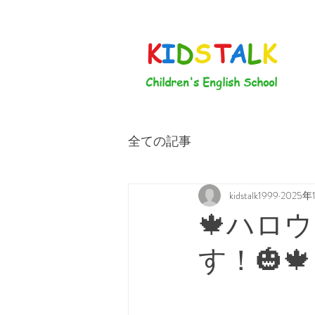
K
I
D
S
T
A
L
K
Children's English School
全ての記事
kidstalk1999
2025年
🍁ハロ
す！🎃🍁