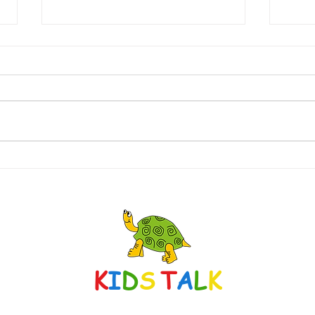
梅雨明け❓
紫陽
K
I
D
S
T
A
L
K