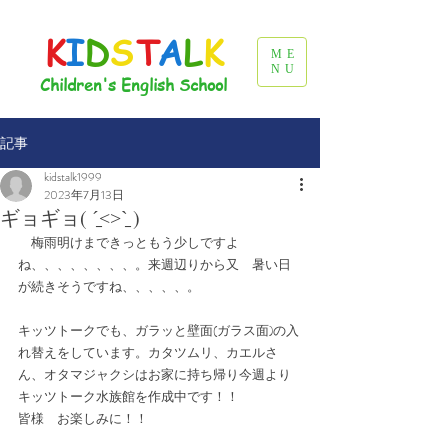
K
I
D
S
T
A
L
K
ME
NU
Children's English School
記事
kidstalk1999
2023年7月13日
ギョギョ( ˊ̱˂˃ˋ̱ )
　梅雨明けまできっともう少しですよ
ね、、、、、、、、。来週辺りから又　暑い日
が続きそうですね、、、、、。
キッツトークでも、ガラッと壁面(ガラス面)の入
れ替えをしています。カタツムリ、カエルさ
ん、オタマジャクシはお家に持ち帰り今週より
キッツトーク水族館を作成中です！！
皆様　お楽しみに！！