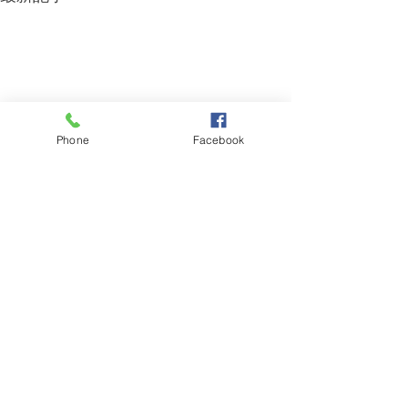
Phone
Facebook
コメント
梅雨明け❓
紫陽花