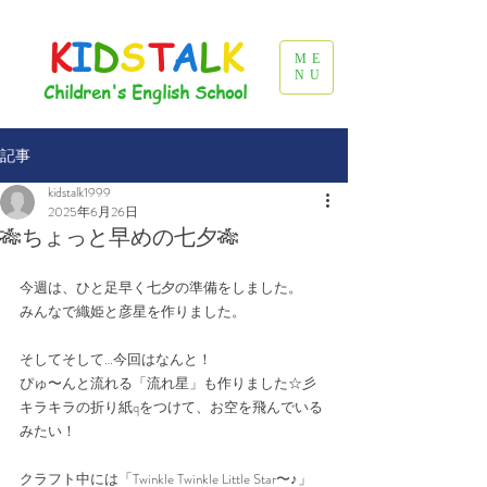
K
I
D
S
T
A
L
K
ME
NU
Children's English School
記事
kidstalk1999
2025年6月26日
🎋ちょっと早めの七夕🎋
今週は、ひと足早く七夕の準備をしました。
みんなで織姫と彦星を作りました。
そしてそして…今回はなんと！
ぴゅ〜んと流れる「流れ星」も作りました☆彡
キラキラの折り紙qをつけて、お空を飛んでいる
みたい！
クラフト中には「Twinkle Twinkle Little Star〜♪」