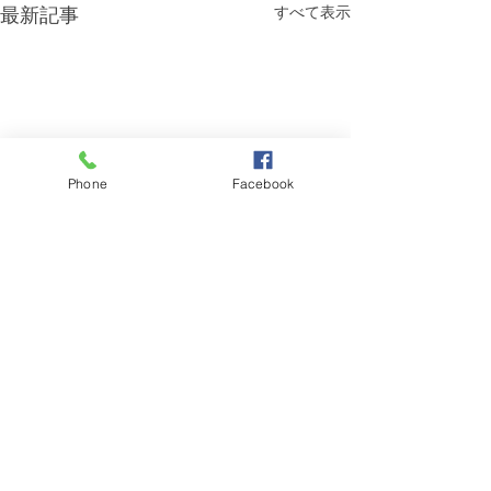
最新記事
すべて表示
Phone
Facebook
コメント
梅雨明け❓
紫陽花