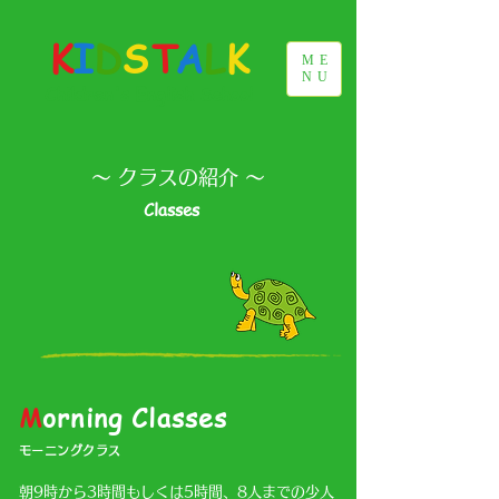
K
I
D
S
T
A
L
K
ME
NU
Children's English School
​〜 クラスの紹介 〜
Classes
M
orning Classes
​モーニングクラス
朝9時から3時間もしくは5時間、8人までの少人