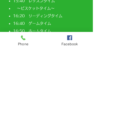
15:40 レッスンタイム
〜ビスケットタイム〜
16:20 リーディングタイム
16:40 ゲームタイム
16:50 ホームタイム
Phone
Facebook
P
lay School
​プレイスクール
モーニング
レッスン終了後・
アフタヌーンクラス
スタート前、
14:00～15:00までビスケットタイ
ムを含む1時間お子様をお預かりいたします。
教室のおもちゃやゲームで遊んだり、アート&ク
ラフトを主体とし楽しみ、その中で英語を身につ
けます。